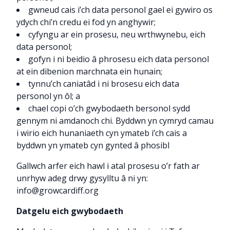
gwneud cais i’ch data personol gael ei gywiro os
ydych chi’n credu ei fod yn anghywir;
cyfyngu ar ein prosesu, neu wrthwynebu, eich
data personol;
gofyn i ni beidio â phrosesu eich data personol
at ein dibenion marchnata ein hunain;
tynnu’ch caniatâd i ni brosesu eich data
personol yn ôl; a
chael copi o’ch gwybodaeth bersonol sydd
gennym ni amdanoch chi. Byddwn yn cymryd camau
i wirio eich hunaniaeth cyn ymateb i’ch cais a
byddwn yn ymateb cyn gynted â phosibl
Gallwch arfer eich hawl i atal prosesu o’r fath ar
unrhyw adeg drwy gysylltu â ni yn:
info@growcardiff.org
Datgelu eich gwybodaeth