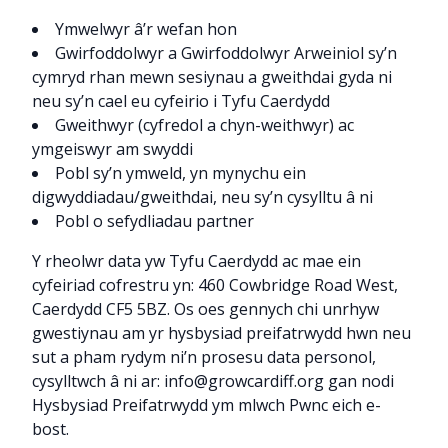
Ymwelwyr â’r wefan hon
Gwirfoddolwyr a Gwirfoddolwyr Arweiniol sy’n
cymryd rhan mewn sesiynau a gweithdai gyda ni
neu sy’n cael eu cyfeirio i Tyfu Caerdydd
Gweithwyr (cyfredol a chyn-weithwyr) ac
ymgeiswyr am swyddi
Pobl sy’n ymweld, yn mynychu ein
digwyddiadau/gweithdai, neu sy’n cysylltu â ni
Pobl o sefydliadau partner
Y rheolwr data yw Tyfu Caerdydd ac mae ein
cyfeiriad cofrestru yn: 460 Cowbridge Road West,
Caerdydd CF5 5BZ. Os oes gennych chi unrhyw
gwestiynau am yr hysbysiad preifatrwydd hwn neu
sut a pham rydym ni’n prosesu data personol,
cysylltwch â ni ar:
info@growcardiff.org
gan nodi
Hysbysiad Preifatrwydd ym mlwch Pwnc eich e-
bost.