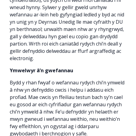
wneud hynny. Sylwer y gellir gweld unrhyw
wefannau ar-lein heb gyfyngiad ledled y byd ac nid
yn unig yn y Deyrnas Unedig lle mae cyfraith y DU
yn berthnasol; unwaith maen nhw ar y rhyngrwyd,
gall y delweddau hyn gael eu copïo gan drydydd
partïon. Wrth roi eich caniatâd rydych chi’n deall y
gellir defnyddio delweddau ar ffurf argraffedig ac
electronig.
Ymwelwyr â’n gwefannau
Bydd y rhan fwyaf o wefannau rydych chi’n ymweld
â nhw yn defnyddio cwcis i helpu i addasu eich
profiad. Mae cwcis yn ffeiliau testun bach sy’n cael
eu gosod ar eich cyfrifiadur gan wefannau rydych
chi’n ymweld â nhw. Fe’u defnyddir yn helaeth er
mwyn gwneud i wefannau weithio, neu weithio’n
fwy effeithlon, yn ogystal ag i ddarparu
gwybodaeth i berchnogion y safle.