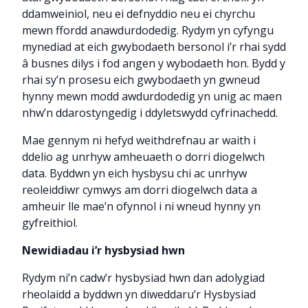
ddamweiniol, neu ei defnyddio neu ei chyrchu
mewn ffordd anawdurdodedig. Rydym yn cyfyngu
mynediad at eich gwybodaeth bersonol i’r rhai sydd
â busnes dilys i fod angen y wybodaeth hon. Bydd y
rhai sy’n prosesu eich gwybodaeth yn gwneud
hynny mewn modd awdurdodedig yn unig ac maen
nhw’n ddarostyngedig i ddyletswydd cyfrinachedd.
Mae gennym ni hefyd weithdrefnau ar waith i
ddelio ag unrhyw amheuaeth o dorri diogelwch
data. Byddwn yn eich hysbysu chi ac unrhyw
reoleiddiwr cymwys am dorri diogelwch data a
amheuir lle mae’n ofynnol i ni wneud hynny yn
gyfreithiol.
Newidiadau i’r hysbysiad hwn
Rydym ni’n cadw’r hysbysiad hwn dan adolygiad
rheolaidd a byddwn yn diweddaru’r Hysbysiad