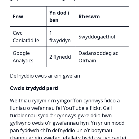
Yn dod i
Enw
Rheswm
ben
Cwci
1
Swyddogaethol
Caniatâd Ie
flwyddyn
Google
Dadansoddeg ac
2 flynedd
Analytics
Olrhain
Defnyddio cwcis ar ein gwefan
Cwcis trydydd parti
Weithiau rydym ni’n ymgorffori cynnwys fideo a
lluniau o wefannau fel YouTube a flickr. Gall
tudalennau sydd â’r cynnwys gwreiddio hwn
gyflwyno cwcis o’r gwefannau hyn. Yn yr un modd,
pan fyddwch chi’n defnyddio un o’r botymau
rhannu ar ein gwefan, efallai y bydd cwci yn cael ei