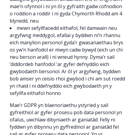
mae’n ofynnol i ni yn ôl y gyfraith gadw cofnodion
o roddion a roddir i ni gyda Chymorth Rhodd am 4
blynedd, neu
mewn sefyllfaoedd eithafol, fel damwain neu
argyfwng meddygol, efallai y byddwn ni’n rhannu
eich manylion personol gyda’r gwasanaethau brys
os yw’n hanfodol er mwyn cadw bywyd (eich un chi
neu berson arall) i ni wneud hynny. Dyma’r sail
‘diddordeb hanfodol ‘ar gyfer defnyddio eich
gwybodaeth bersonol. Ar ôl yr argyfwng, byddwn
bob amser yn ceisio rhoi gwybod i chi am sut roedd
yn rhaid i ni ddefnyddio eich gwybodaeth yn y
sefyllfa eithafol honno
Mae’r GDPR yn blaenoriaethu ystyried y sail
gyfreithiol ar gyfer prosesu pob data personol yn
ofalus, uwchlaw dibyniaeth ar ganiatâd. Felly ni
fyddwn yn dibynnu yn gyffredinol ar ganiatâd fel
sail ar gyfer prosesu data personol. Yn yr