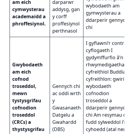
am eich
darparwr
wybodaeth am
cymwysterau
addysg, gan
gymwysterau a
academaidd a
y corff
ddarperir gennych
phroffesiynol.
proffesiynol
chi
perthnasol
I gyflawni’r contract
cyflogaeth I
gydymffurfio â’n
Gwybodaeth
rhwymedigaethau
am eich
cyfreithiol Buddiant
cofnod
cyfreithlon: gwirio’r
troseddol,
Gennych chi
wybodaeth
mewn
ac oddi wrth
cofnodion
tystysgrifau
y
troseddol a
cofnodion
Gwasanaeth
ddarperir gennych
troseddol
Datgelu a
chi Am resymau o
(CRCs) a
Gwahardd
fudd sylweddol i’r
thystysgrifau
(DBS)
cyhoedd (atal neu