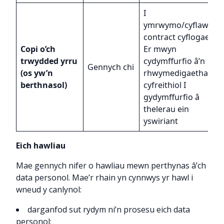
I
ymrwymo/cyflawni’r
contract cyflogaeth
Copi o’ch
Er mwyn
trwydded yrru
cydymffurfio â’n
Gennych chi
(os yw’n
rhwymedigaethau
berthnasol)
cyfreithiol I
gydymffurfio â
thelerau ein
yswiriant
Eich hawliau
Mae gennych nifer o hawliau mewn perthynas â’ch
data personol. Mae’r rhain yn cynnwys yr hawl i
wneud y canlynol:
darganfod sut rydym ni’n prosesu eich data
personol;