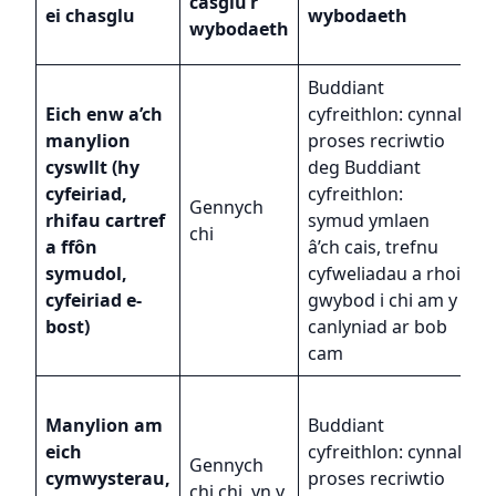
casglu’r
ei chasglu
wybodaeth
g
wybodaeth
w
Buddiant
Eich enw a’ch
cyfreithlon: cynnal
manylion
proses recriwtio
G
cyswllt (hy
deg Buddiant
C
cyfeiriad,
cyfreithlon:
c
Gennych
rhifau cartref
symud ymlaen
â’
chi
a ffôn
â’ch cais, trefnu
c
symudol,
cyfweliadau a rhoi
g
cyfeiriad e-
gwybod i chi am y
c
bost)
canlyniad ar bob
cam
G
Manylion am
Buddiant
r
eich
cyfreithlon: cynnal
B
Gennych
cymwysterau,
proses recriwtio
g
chi chi, yn y