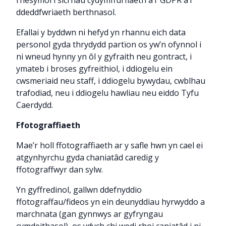
ddeddfwriaeth berthnasol.
Efallai y byddwn ni hefyd yn rhannu eich data
personol gyda thrydydd partïon os yw’n ofynnol i
ni wneud hynny yn ôl y gyfraith neu gontract, i
ymateb i broses gyfreithiol, i ddiogelu ein
cwsmeriaid neu staff, i ddiogelu bywydau, cwblhau
trafodiad, neu i ddiogelu hawliau neu eiddo Tyfu
Caerdydd.
Ffotograffiaeth
Mae’r holl ffotograffiaeth ar y safle hwn yn cael ei
atgynhyrchu gyda chaniatâd caredig y
ffotograffwyr dan sylw.
Yn gyffredinol, gallwn ddefnyddio
ffotograffau/fideos yn ein deunyddiau hyrwyddo a
marchnata (gan gynnwys ar gyfryngau
cymdeithasol), os ydych chi wedi rhoi caniatâd i ni