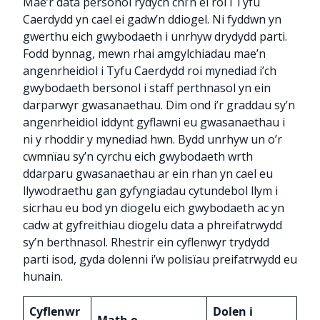
Mae’r data personol rydych chi’n ei roi i Tyfu
Caerdydd yn cael ei gadw’n ddiogel. Ni fyddwn yn
gwerthu eich gwybodaeth i unrhyw drydydd parti.
Fodd bynnag, mewn rhai amgylchiadau mae’n
angenrheidiol i Tyfu Caerdydd roi mynediad i’ch
gwybodaeth bersonol i staff perthnasol yn ein
darparwyr gwasanaethau. Dim ond i’r graddau sy’n
angenrheidiol iddynt gyflawni eu gwasanaethau i
ni y rhoddir y mynediad hwn. Bydd unrhyw un o’r
cwmnïau sy’n cyrchu eich gwybodaeth wrth
ddarparu gwasanaethau ar ein rhan yn cael eu
llywodraethu gan gyfyngiadau cytundebol llym i
sicrhau eu bod yn diogelu eich gwybodaeth ac yn
cadw at gyfreithiau diogelu data a phreifatrwydd
sy’n berthnasol. Rhestrir ein cyflenwyr trydydd
parti isod, gyda dolenni i’w polisïau preifatrwydd eu
hunain.
Cyflenwr
Dolen i
Math o