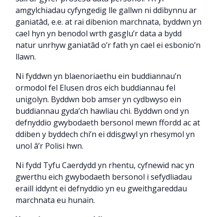
amgylchiadau cyfyngedig lle gallwn ni ddibynnu ar
ganiatâd, e.e. at rai dibenion marchnata, byddwn yn
cael hyn yn benodol wrth gasglu’r data a bydd
natur unrhyw ganiatâd o’r fath yn cael ei esbonio’n
llawn.
Ni fyddwn yn blaenoriaethu ein buddiannau’n
ormodol fel Elusen dros eich buddiannau fel
unigolyn. Byddwn bob amser yn cydbwyso ein
buddiannau gyda’ch hawliau chi. Byddwn ond yn
defnyddio gwybodaeth bersonol mewn ffordd ac at
ddiben y byddech chi’n ei ddisgwyl yn rhesymol yn
unol â’r Polisi hwn.
Ni fydd Tyfu Caerdydd yn rhentu, cyfnewid nac yn
gwerthu eich gwybodaeth bersonol i sefydliadau
eraill iddynt ei defnyddio yn eu gweithgareddau
marchnata eu hunain.