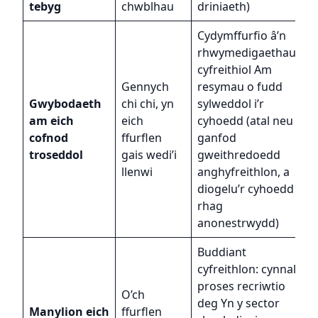
tebyg
chwblhau
driniaeth)
Cydymffurfio â’n
rhwymedigaethau
cyfreithiol Am
G
Gennych
resymau o fudd
r
Gwybodaeth
chi chi, yn
sylweddol i’r
C
am eich
eich
cyhoedd (atal neu
s
cofnod
ffurflen
ganfod
g
troseddol
gais wedi’i
gweithredoedd
D
llenwi
anghyfreithlon, a
rh
diogelu’r cyhoedd
y
rhag
anonestrwydd)
Buddiant
C
cyfreithlon: cynnal
r
proses recriwtio
g
O’ch
deg Yn y sector
r
Manylion eich
ffurflen