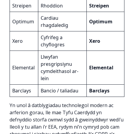
Streipen
Rhoddion
Streipen
Cardiau
Optimum
Optimum
rhagdaledig
Cyfrifeg a
Xero
Xero
chyflogres
Llwyfan
presgripsiynu
Elemental
Elemental
cymdeithasol ar-
lein
Barclays
Bancio / taliadau
Barclays
Yn unol â datblygiadau technolegol modern ac
arferion gorau, lle mae Tyfu Caerdydd yn
defnyddio storfa cwmwl sydd â gweinyddwyr wedi’u
lleoli y tu allan i’r EEA, rydym ni’n cymryd pob cam
rhesymol i sicrhau cydymffurfiaeth â’r GDPR a’r