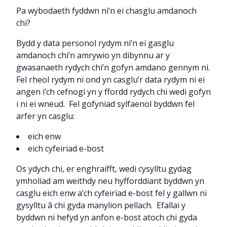
Pa wybodaeth fyddwn ni’n ei chasglu amdanoch
chi?
Bydd y data personol rydym ni’n ei gasglu
amdanoch chi’n amrywio yn dibynnu ar y
gwasanaeth rydych chi’n gofyn amdano gennym ni.
Fel rheol rydym ni ond yn casglu’r data rydym ni ei
angen i’ch cefnogi yn y ffordd rydych chi wedi gofyn
i ni ei wneud. Fel gofyniad sylfaenol byddwn fel
arfer yn casglu:
eich enw
eich cyfeiriad e-bost
Os ydych chi, er enghraifft, wedi cysylltu gydag
ymholiad am weithdy neu hyfforddiant byddwn yn
casglu eich enw a’ch cyfeiriad e-bost fel y gallwn ni
gysylltu â chi gyda manylion pellach. Efallai y
byddwn ni hefyd yn anfon e-bost atoch chi gyda