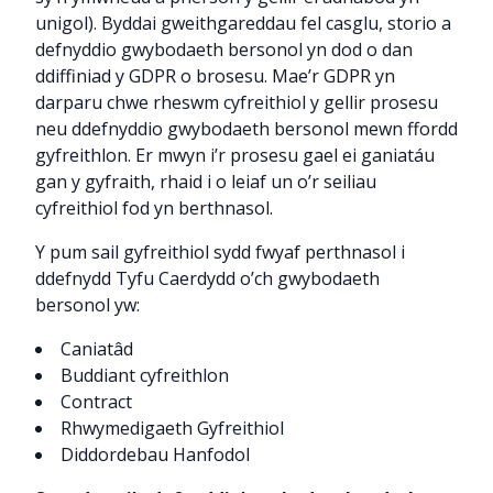
unigol). Byddai gweithgareddau fel casglu, storio a
defnyddio gwybodaeth bersonol yn dod o dan
ddiffiniad y GDPR o brosesu. Mae’r GDPR yn
darparu chwe rheswm cyfreithiol y gellir prosesu
neu ddefnyddio gwybodaeth bersonol mewn ffordd
gyfreithlon. Er mwyn i’r prosesu gael ei ganiatáu
gan y gyfraith, rhaid i o leiaf un o’r seiliau
cyfreithiol fod yn berthnasol.
Y pum sail gyfreithiol sydd fwyaf perthnasol i
ddefnydd Tyfu Caerdydd o’ch gwybodaeth
bersonol yw:
Caniatâd
Buddiant cyfreithlon
Contract
Rhwymedigaeth Gyfreithiol
Diddordebau Hanfodol