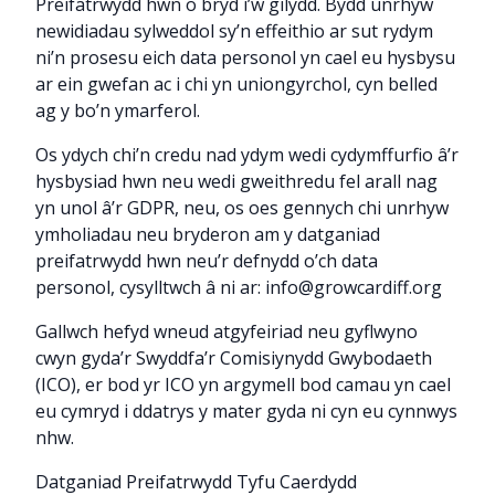
Preifatrwydd hwn o bryd i’w gilydd. Bydd unrhyw
newidiadau sylweddol sy’n effeithio ar sut rydym
ni’n prosesu eich data personol yn cael eu hysbysu
ar ein gwefan ac i chi yn uniongyrchol, cyn belled
ag y bo’n ymarferol.
Os ydych chi’n credu nad ydym wedi cydymffurfio â’r
hysbysiad hwn neu wedi gweithredu fel arall nag
yn unol â’r GDPR, neu, os oes gennych chi unrhyw
ymholiadau neu bryderon am y datganiad
preifatrwydd hwn neu’r defnydd o’ch data
personol, cysylltwch â ni ar:
info@growcardiff.org
Gallwch hefyd wneud atgyfeiriad neu gyflwyno
cwyn gyda’r Swyddfa’r Comisiynydd Gwybodaeth
(ICO), er bod yr ICO yn argymell bod camau yn cael
eu cymryd i ddatrys y mater gyda ni cyn eu cynnwys
nhw.
Datganiad Preifatrwydd Tyfu Caerdydd