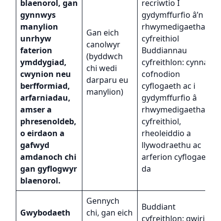
blaenorol, gan
recriwtio I
gynnwys
gydymffurfio â’n
manylion
rhwymedigaethau
Gan eich
unrhyw
cyfreithiol
canolwyr
faterion
Buddiannau
(byddwch
ymddygiad,
cyfreithlon: cynnal
chi wedi
cwynion neu
cofnodion
darparu eu
berfformiad,
cyflogaeth ac i
manylion)
arfarniadau,
gydymffurfio â
amser a
rhwymedigaethau
phresenoldeb,
cyfreithiol,
o eirdaon a
rheoleiddio a
gafwyd
llywodraethu ac
amdanoch chi
arferion cyflogaeth
gan gyflogwyr
da
blaenorol.
Gennych
Buddiant
Gwybodaeth
chi, gan eich
cyfreithlon: gwirio’r