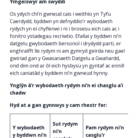
Ymgeiswyr am swyddi
Os ydych chi’n gwneud cais i weithio yn Tyfu
Caerdydd, byddwn yn defnyddio’r wybodaeth
rydych yn ei chyflenwi i ni i brosesu eich cais ac i
fonitro ystadegau recriwtio. Efallai y byddwn ni’n
datgelu gwybodaeth bersonol i drydydd parti, er
enghraifft lle rydym ni am gymryd geirda neu gael
gwiriad gan y Gwasanaeth Datgelu a Gwahardd,
ond dim ond ar ôl eich hysbysu yn gyntaf ac ennill
eich caniatâd y byddem ni’n gwneud hynny.
Ynglŷn â’r wybodaeth rydym ni’n ei chasglu a’i
chadw
Hyd at a gan gynnwys y cam rhestr fer:
S
Sut rydym
Y wybodaeth
Pam rydym ni’n
d
ni’n
y byddwn ni’n
casglu’r
w