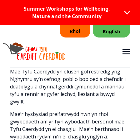
Summer Workshops for Wellbeing,
Nature and the Community
Rhoi
English
Mae Tyfu Caerdydd yn elusen gofrestredig yng
Nghymru sy’n cefnogi pobl o bob oed a chefndir i
ddatblygu a chynnal gerddi cymunedol a mannau
tyfu a rennir ar gyfer iechyd, llesiant a bywyd
gwyllt.
Mae’r hysbysiad preifatrwydd hwn yn rhoi
gwybodaeth am yr hyn wybodaeth bersonol mae
Tyfu Caerdydd yn ei chasglu. Mae’n berthnasol i
wybodaeth rydym ni’n ei chasglu ynglŷn â: