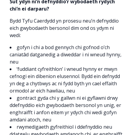
Sut ydyn ni’n defnyddio’r wybodaeth rydych
chi’n ei darparu?
Bydd Tyfu Caerdydd yn prosesu neu’n defnyddio
eich gwybodaeth bersonol dim ond os ydym ni
wedi:
gofyn i chi a bod gennych chi gofnod o’ch
caniatâd datganedig a diweddar i ni wneud hynny,
neu
‘fuddiant cyfreithlon’ i wneud hynny er mwyn
cefnogi ein dibenion elusennol. Bydd ein defnydd
yn deg a chytbwys ac ni fydd byth yn cael effaith
ormodol ar eich hawliau, neu
gontract gyda chi y gallwn ni ei gyflawni drwy
ddefnyddio eich gwybodaeth bersonol yn unig, er
enghraifft i anfon eitem yr ydych chi wedi gofyn
amdani atoch, neu
rwymedigaeth gyfreithiol i ddefnyddio neu
ddatgelu gwybodaeth amdanoch chi, er enghraifft