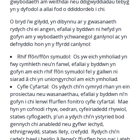
gwybodaeth am weithdai neu ddigwyddiadau tebyg
yn y dyfodol a allai fod o ddiddordeb i chi.
O bryd i’w gilydd, yn dibynnu ar y gwasanaeth
rydych chi ei angen, efallai y byddwn ni hefyd yn
gofyn am y wybodaeth ychwanegol ganlynol ac yn
defnyddio hon yn y ffyrdd canlynol:
Rhif ffôn/ffôn symudol: Os yw eich ymholiad yn
fwy cymhleth neu’n fanwl, efallai y byddwn yn
gofyn am eich rhif ffôn symudol fel y gallwn ni
siarad â chi yn uniongyrchol am eich ymholiad.
Cyfle Cyfartal: Os ydych chi’n cymryd rhan yn ein
prosiectau neu wasanaethau, efallai y byddwn ni’n
gofyn i chi lenwi ffurflen fonitro cyfle cyfartal. Mae
hyn yn cofnodi rhyw, oedran, cyfeiriadedd rhywiol,
statws cyflogaeth, p’un a ydych chi’n ystyried bod
gennych chi anabledd neu gyflwr iechyd,
ethnigrwydd, statws llety, crefydd. Rydych chi’n
cadw’r hawl i beidio â llenwi’r ffurflen hon nac i ateb