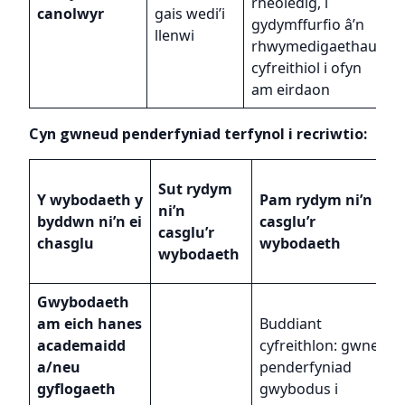
rheoledig, i
c
canolwyr
gais wedi’i
gydymffurfio â’n
R
llenwi
rhwymedigaethau
g
cyfreithiol i ofyn
p
am eirdaon
c
Cyn gwneud penderfyniad terfynol i recriwtio:
Sut rydym
Y wybodaeth y
Pam rydym ni’n
ni’n
byddwn ni’n ei
casglu’r
casglu’r
chasglu
wybodaeth
wybodaeth
Gwybodaeth
am eich hanes
Buddiant
academaidd
cyfreithlon: gwneud
a/neu
penderfyniad
gyflogaeth
gwybodus i