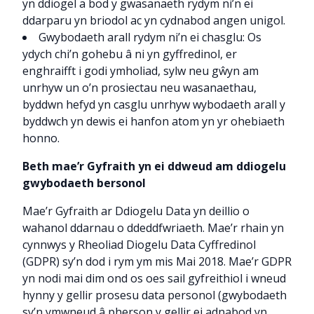
yn ddiogel a bod y gwasanaeth rydym ni’n ei
ddarparu yn briodol ac yn cydnabod angen unigol.
Gwybodaeth arall rydym ni’n ei chasglu: Os
ydych chi’n gohebu â ni yn gyffredinol, er
enghraifft i godi ymholiad, sylw neu gŵyn am
unrhyw un o’n prosiectau neu wasanaethau,
byddwn hefyd yn casglu unrhyw wybodaeth arall y
byddwch yn dewis ei hanfon atom yn yr ohebiaeth
honno.
Beth mae’r Gyfraith yn ei ddweud am ddiogelu
gwybodaeth bersonol
Mae’r Gyfraith ar Ddiogelu Data yn deillio o
wahanol ddarnau o ddeddfwriaeth. Mae’r rhain yn
cynnwys y Rheoliad Diogelu Data Cyffredinol
(GDPR) sy’n dod i rym ym mis Mai 2018. Mae’r GDPR
yn nodi mai dim ond os oes sail gyfreithiol i wneud
hynny y gellir prosesu data personol (gwybodaeth
sy’n ymwneud â pherson y gellir ei adnabod yn