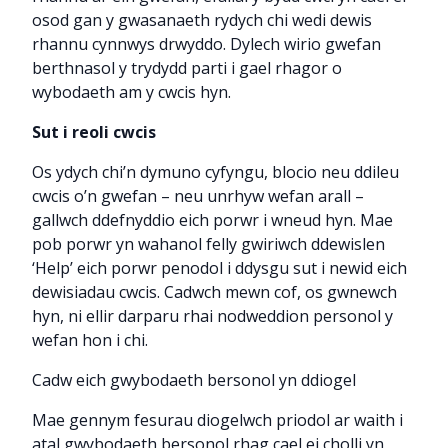
osod gan y gwasanaeth rydych chi wedi dewis
rhannu cynnwys drwyddo. Dylech wirio gwefan
berthnasol y trydydd parti i gael rhagor o
wybodaeth am y cwcis hyn.
Sut i reoli cwcis
Os ydych chi’n dymuno cyfyngu, blocio neu ddileu
cwcis o’n gwefan – neu unrhyw wefan arall –
gallwch ddefnyddio eich porwr i wneud hyn. Mae
pob porwr yn wahanol felly gwiriwch ddewislen
‘Help’ eich porwr penodol i ddysgu sut i newid eich
dewisiadau cwcis. Cadwch mewn cof, os gwnewch
hyn, ni ellir darparu rhai nodweddion personol y
wefan hon i chi.
Cadw eich gwybodaeth bersonol yn ddiogel
Mae gennym fesurau diogelwch priodol ar waith i
atal gwybodaeth bersonol rhag cael ei cholli yn