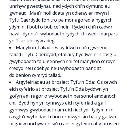
unrhyw gwestiynau nad ydych chi’n dymuno eu
gwneud. Mae’r holl ddata yn ddienw er mwyn i
Tyfu Caerdydd fonitro pa mor agored a hygyrch
ydym ni i bobl o bob cefndir. Rydych chi’n cadw’r
hawl i dynnu’r wybodaeth rydych chi wedi’i darparu
yn ôl ar unrhyw adeg.
Manylion Taliad: Os byddwch chi’n gwneud
taliad i Tyfu Caerdydd, efallai y byddwn ni’n casglu
gwybodaeth talu gennych chi fel manylion cerdyn
credyd neu ddebyd neu wybodaeth banc at
ddibenion cymryd taliad.
Atgyfeiriadau at brosiect Tyfu’n Dda: Os cewch
eich cyfeirio at brosiect Tyfu’n Dda byddwn yn
gofyn am ragor o wybodaeth bersonol amdanoch
chi. Bydd hyn yn cynnwys eich cyfeiriad a gall
gynnwys gwybodaeth am eich iechyd. Rydym ni’n
casglu’r wybodaeth hon er mwyn sicrhau y gallwn
ni gadw unrhyw un sy’n cael ei gyfeirio at y prosiect