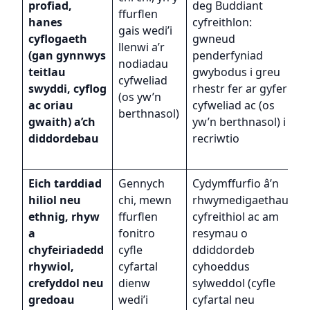
profiad,
deg Buddiant
p
ffurflen
hanes
cyfreithlon:
r
gais wedi’i
cyflogaeth
gwneud
m
llenwi a’r
(gan gynnwys
penderfyniad
n
nodiadau
teitlau
gwybodus i greu
o
cyfweliad
swyddi, cyflog
rhestr fer ar gyfer
g
(os yw’n
ac oriau
cyfweliad ac (os
g
berthnasol)
gwaith) a’ch
yw’n berthnasol) i
c
diddordebau
recriwtio
m
d
Eich tarddiad
Gennych
Cydymffurfio â’n
hiliol neu
chi, mewn
rhwymedigaethau
C
ethnig, rhyw
ffurflen
cyfreithiol ac am
r
a
fonitro
resymau o
m
chyfeiriadedd
cyfle
ddiddordeb
ac
rhywiol,
cyfartal
cyhoeddus
c
crefyddol neu
dienw
sylweddol (cyfle
ph
gredoau
wedi’i
cyfartal neu