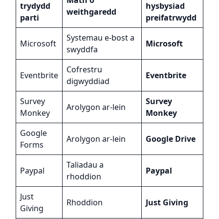
trydydd
hysbysiad
weithgaredd
parti
preifatrwydd
Systemau e-bost a
Microsoft
Microsoft
swyddfa
Cofrestru
Eventbrite
Eventbrite
digwyddiad
Survey
Survey
Arolygon ar-lein
Monkey
Monkey
Google
Arolygon ar-lein
Google Drive
Forms
Taliadau a
Paypal
Paypal
rhoddion
Just
Rhoddion
Just Giving
Giving