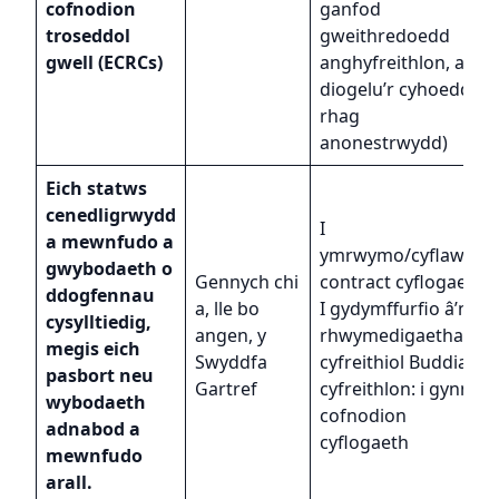
cofnodion
ganfod
troseddol
gweithredoedd
gwell (ECRCs)
anghyfreithlon, a
diogelu’r cyhoedd
rhag
anonestrwydd)
Eich statws
cenedligrwydd
I
a mewnfudo a
ymrwymo/cyflawni’r
gwybodaeth o
Gennych chi
contract cyflogaeth
ddogfennau
a, lle bo
I gydymffurfio â’n
cysylltiedig,
angen, y
rhwymedigaethau
megis eich
Swyddfa
cyfreithiol Buddiant
pasbort neu
Gartref
cyfreithlon: i gynnal
wybodaeth
cofnodion
adnabod a
cyflogaeth
mewnfudo
arall.