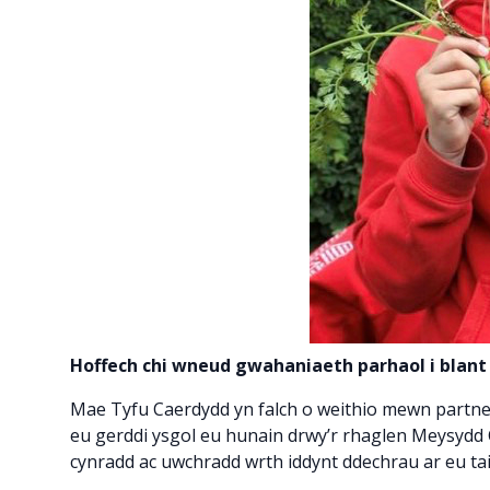
Hoffech chi wneud gwahaniaeth parhaol i blant a
Mae Tyfu Caerdydd yn falch o weithio mewn partner
eu gerddi ysgol eu hunain drwy’r rhaglen Meysydd
cynradd ac uwchradd wrth iddynt ddechrau ar eu t