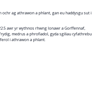
 ochr ag athrawon a phlant, gan eu haddysgu sut i
2.5 awr yr wythnos rhwng Ionawr a Gorffennaf,
frydig, medrus a phrofiadol, gyda sgiliau cyfathrebu
ferol i athrawon a phlant.