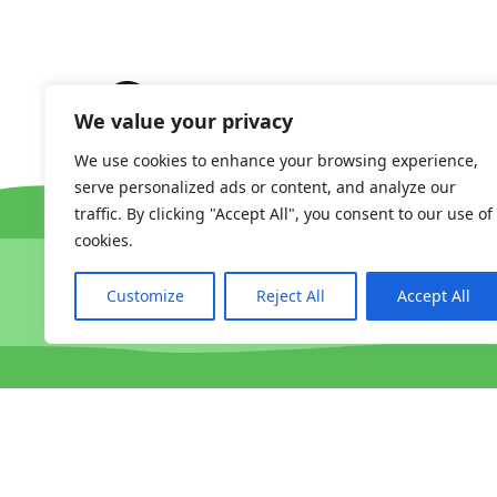
We value your privacy
We use cookies to enhance your browsing experience,
serve personalized ads or content, and analyze our
traffic. By clicking "Accept All", you consent to our use of
cookies.
Amdanom Ni
Addysg
Iechyd a Lles
Customize
Reject All
Accept All
© 2026 Grow Cardiff
•
Registered Charity Number 