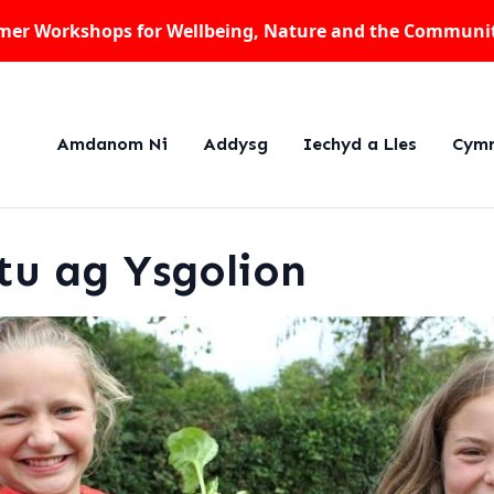
er Workshops for Wellbeing, Nature and the Communi
Amdanom Ni
Addysg
Iechyd a Lles
Cymr
u ag Ysgolion