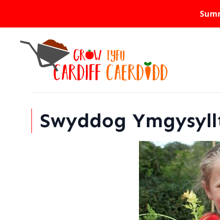
Summ
Swyddog Ymgysyllt