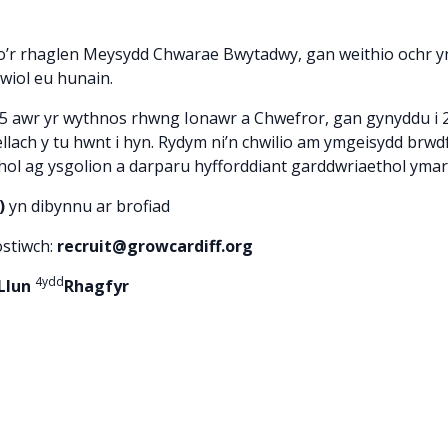
no’r rhaglen Meysydd Chwarae Bwytadwy, gan weithio ochr yn
wiol eu hunain.
5 awr yr wythnos rhwng Ionawr a Chwefror, gan gynyddu i 2
pellach y tu hwnt i hyn. Rydym ni’n chwilio am ymgeisydd brwd
chol ag ysgolion a darparu hyfforddiant garddwriaethol ymar
)
yn dibynnu ar brofiad
ostiwch:
recruit@growcardiff.org
4ydd
Llun
Rhagfyr