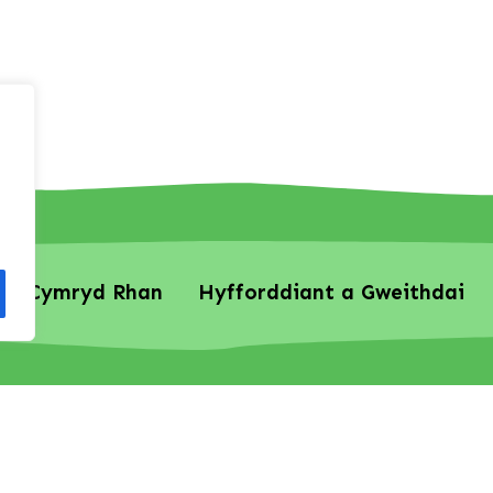
Cymryd Rhan
Hyfforddiant a Gweithdai
(England and Wales): 1161591
•
Privacy Policy
•
Web Design 
Cymraeg