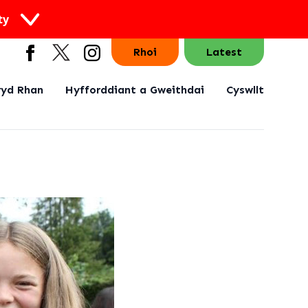
ty
Rhoi
Latest
yd Rhan
Hyfforddiant a Gweithdai
Cyswllt