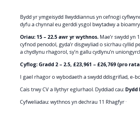
Bydd yr ymgeisydd llwyddiannus yn cefnogi cyflwy
dyfu a chynnal eu gerddi ysgol bwytadwy a bioamry
Oriau: 15 – 22.5 awr yr wythnos.
Mae’r swydd yn 1
cyfnod penodol, gyda’r disgwyliad o sicrhau cyllid 
a chydlynu rhagorol, sy’n gallu cydlynu’n uniongyr
Cyflog: Gradd 2 – 2.5, £23,961 – £26,769 (pro rata
I gael rhagor o wybodaeth a swydd ddisgrifiad, e-b
Cais trwy CV a llythyr eglurhaol. Dyddiad cau:
Dydd
.
Cyfweliadau: wythnos yn dechrau 11 Rhagfyr