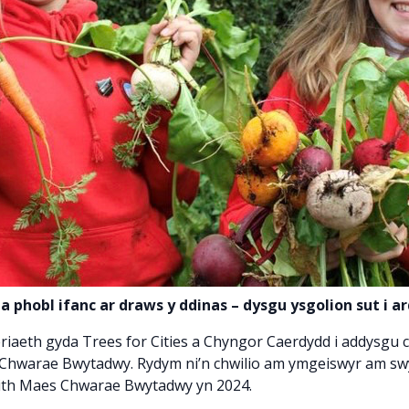
 phobl ifanc ar draws y ddinas – dysgu ysgolion sut i ar
iaeth gyda Trees for Cities a Chyngor Caerdydd i addysgu c
 Chwarae Bwytadwy. Rydym ni’n chwilio am ymgeiswyr am swy
aith Maes Chwarae Bwytadwy yn 2024.