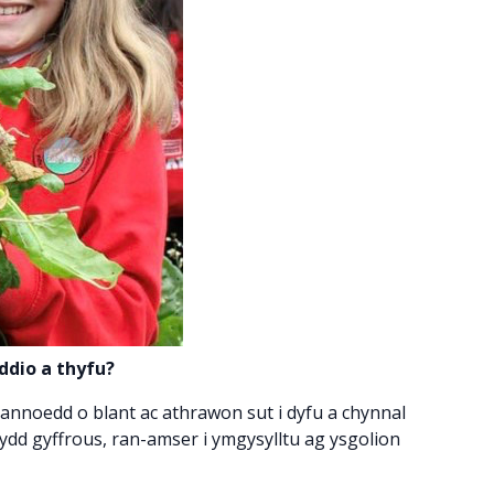
ddio a thyfu?
annoedd o blant ac athrawon sut i dyfu a chynnal
dd gyffrous, ran-amser i ymgysylltu ag ysgolion